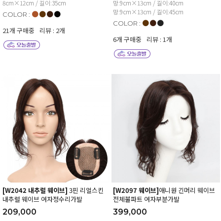
8cm×12cm / 길이:35cm
망:9cm×13cm / 길이:40cm
망:9cm×13cm / 길이:45cm
●
●
●
●
COLOR :
●
●
●
COLOR :
21개 구매중
리뷰 : 2개
6개 구매중
리뷰 : 1개
[W2042 내추럴 웨이브]
3핀 리얼스킨
[W2097 웨이브]
애니원 긴머리 웨이브
내추럴 웨이브 여자정수리가발
전체불파트 여자부분가발
209,000
399,000