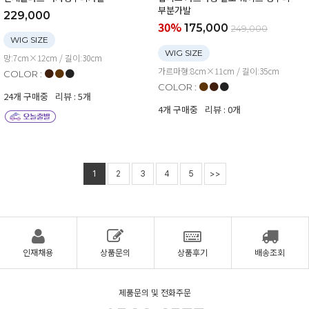
부분가발
229,000
30%
175,000
249,000
WIG SIZE
WIG SIZE
망:7cm×12cm / 길이:30cm
가르마형:8cm×11cm / 길이:35cm
●
●
●
COLOR :
●
●
●
COLOR :
24개 구매중
리뷰 : 5개
4개 구매중
리뷰 : 0개
1
2
3
4
5
>>
인재채용
상품문의
상품후기
배송조회
제품문의 및 전화주문