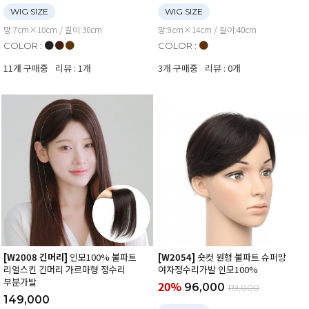
WIG SIZE
WIG SIZE
망:7cm×10cm / 길이:30cm
망:9cm×14cm / 길이:40cm
●
●
●
●
COLOR :
COLOR :
11개 구매중
리뷰 : 1개
3개 구매중
리뷰 : 0개
[W2008 긴머리]
인모100% 불파트
[W2054]
숏컷 원형 불파트 슈퍼망
리얼스킨 긴머리 가르마형 정수리
여자정수리가발 인모100%
부분가발
20%
96,000
119,000
149,000