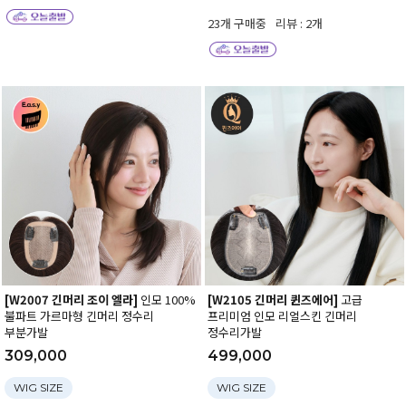
23개 구매중
리뷰 : 2개
[W2007 긴머리 조이 엘라]
인모 100%
[W2105 긴머리 퀸즈에어]
고급
불파트 가르마형 긴머리 정수리
프리미엄 인모 리얼스킨 긴머리
부분가발
정수리가발
309,000
499,000
WIG SIZE
WIG SIZE