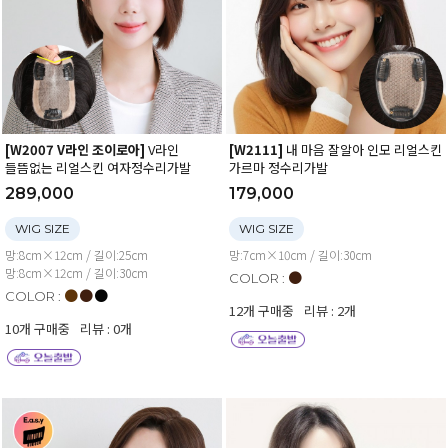
[W2007 V라인 조이로아]
V라인
[W2111]
내 마음 잘알아 인모 리얼스킨
들뜸없는 리얼스킨 여자정수리가발
가르마 정수리가발
289,000
179,000
WIG SIZE
WIG SIZE
망:8cm×12cm / 길이:25cm
망:7cm×10cm / 길이:30cm
망:8cm×12cm / 길이:30cm
●
COLOR :
●
●
●
COLOR :
12개 구매중
리뷰 : 2개
10개 구매중
리뷰 : 0개