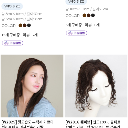
WIG SIZE
WIG SIZE
망:10cm×10cm / 길이:20cm
망:5cm×10cm / 길이:30cm
●
●
●
COLOR :
망:5cm×10cm / 길이:35cm
6개 구매중
리뷰 : 0개
●
●
●
COLOR :
15개 구매중
리뷰 : 2개
[W2025]
뒷모습도 부탁해 가르마
[W2016 웨이브]
인모100% 불파트
전체불파트 여자정수리가발
탑피스 가르마형 탈모 웨이브 정수리