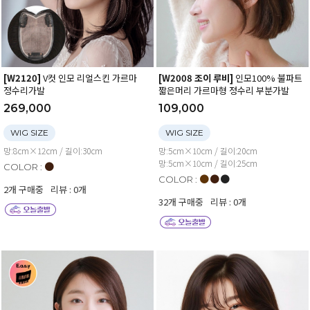
[W2120]
V컷 인모 리얼스킨 가르마
[W2008 조이 루비]
인모100% 불파트
정수리가발
짧은머리 가르마형 정수리 부분가발
269,000
109,000
WIG SIZE
WIG SIZE
망:8cm×12cm / 길이:30cm
망:5cm×10cm / 길이:20cm
망:5cm×10cm / 길이:25cm
●
COLOR :
●
●
●
COLOR :
2개 구매중
리뷰 : 0개
32개 구매중
리뷰 : 0개