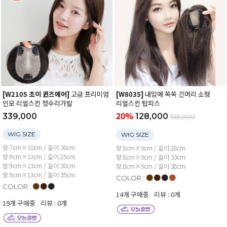
[W2105 조이 퀸즈에어]
고급 프리미엄
[W8035]
내맘에 쏙쏙 긴머리 소형
인모 리얼스킨 정수리가발
리얼스킨 탑피스
20%
339,000
128,000
159,000
WIG SIZE
WIG SIZE
망:7cm×10cm / 길이:30cm
망:8cm×9cm / 길이:28cm
망:9cm×13cm / 길이:25cm
망:8cm×9cm / 길이:33cm
망:9cm×13cm / 길이:30cm
망:8cm×9cm / 길이:38cm
망:9cm×13cm / 길이:35cm
●
●
●
●
COLOR :
●
●
●
COLOR :
14개 구매중
리뷰 : 0개
19개 구매중
리뷰 : 0개