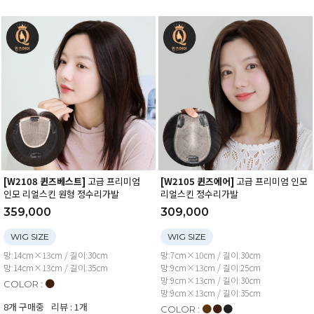
[W2108 퀸즈베스트]
고급 프리미엄
[W2105 퀸즈에어]
고급 프리미엄 인모
인모 리얼스킨 원형 정수리가발
리얼스킨 정수리가발
359,000
309,000
WIG SIZE
WIG SIZE
망:14cm×13cm / 길이:30cm
망:7cm×10cm / 길이:30cm
망:14cm×13cm / 길이:35cm
망:9cm×13cm / 길이:25cm
망:9cm×13cm / 길이:30cm
●
COLOR :
망:9cm×13cm / 길이:35cm
8개 구매중
리뷰 : 1개
●
●
●
COLOR :