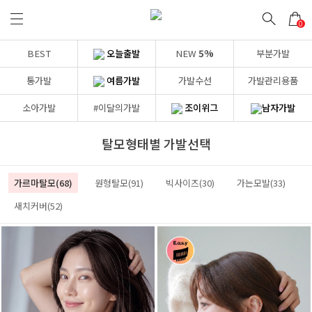
0
BEST
오늘출발
NEW
5%
부분가발
통가발
여름가발
가발수선
가발관리용품
소아가발
#이달의가발
조이위그
남자가발
탈모형태별 가발선택
가르마탈모(68)
원형탈모(91)
빅사이즈(30)
가는모발(33)
새치커버(52)