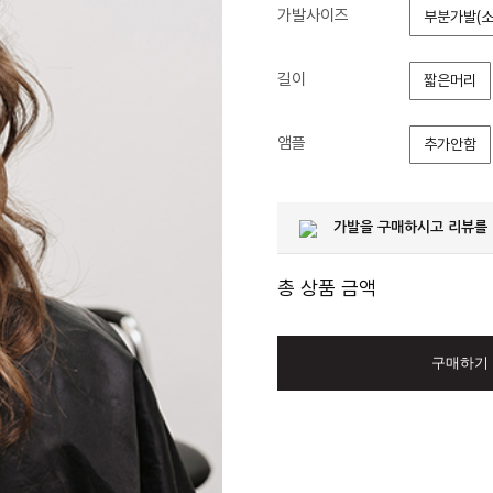
가발사이즈
부분가발(소
길이
짧은머리
앰플
추가안함
가발을 구매하시고 리뷰를
총 상품 금액
구매하기