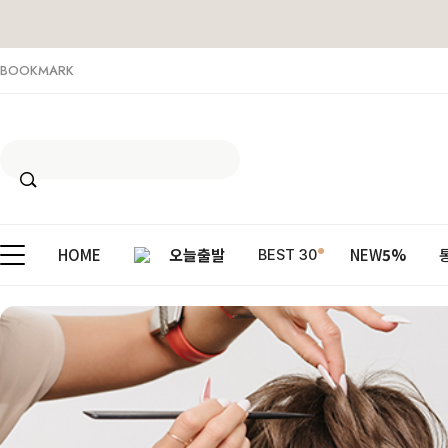
BOOKMARK
HOME
오늘출발
NEW
5%
BEST 30