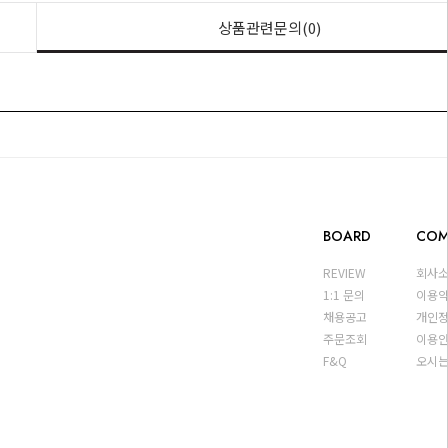
상품관련문의(0)
BOARD
COM
REVIEW
회사
1:1 문의
이용
채용공고
개인
주문조회
이용
F&Q
오시