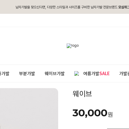
남자가발을 찾으신다면, 다양한 스타일과 사이즈를 구비한 남자가발 전문브랜드
모심위
통가발
부분가발
웨이브가발
여름가발
SALE
가발
웨이브
30,000
원