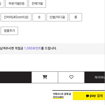
)
부분가발(대)
전체가발
긴머리(40cm이상)
숏
단발/미디움
롱
앰플추가
 남겨주시면 적립금
1,000포인트
를 드립니다.
해외배