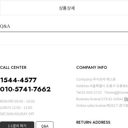
상품상세
Q&A
CALL CENTER
COMPANY INFO
1544-4577
Company:주식회사 레스포
Address:서울특별시 도봉구 도봉로6
010-5741-7662
Tel:02-900-2733
foxwig@nave
Business license:578-81-00841
[
MON-FRI 09:00 - 18:00
Online sales license:제2017-경
LUNCH 12:00 - 13:00
SAT.SUN.HOLIDAY OFF
RETURN ADDRESS
1:1문의 하기
Q&A