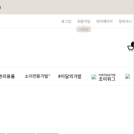
그
로그인
회원가입
마이페이지
장바구니
+3000
아프지않은가발
관리용품
#이달의가발
소아전용가발
조이위그