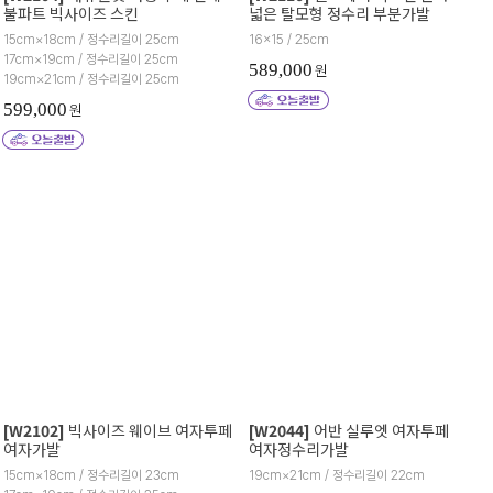
불파트 빅사이즈 스킨
넓은 탈모형 정수리 부분가발
15cm×18cm / 정수리길이 25cm
16x15 / 25cm
17cm×19cm / 정수리길이 25cm
589,000
원
19cm×21cm / 정수리길이 25cm
599,000
원
[W2102]
빅사이즈 웨이브 여자투페
[W2044]
어반 실루엣 여자투페
여자가발
여자정수리가발
15cm×18cm / 정수리길이 23cm
19cm×21cm / 정수리길이 22cm