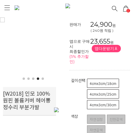
0
24,900
판매가
원
( 240원 적립 )
23,655
앱으로 구매
원
시
앱다운받기
Prev
Next
최종할인가
(5% 추가할
인)
길이선택
4cmx3cm/18cm
[W2018] 인모 100%
4cmx3cm/25cm
원핀 볼륨커버 헤어뽕
4cmx3cm/30cm
정수리 부분가발
색상
자연검정
진한갈색
자연갈색