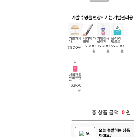
가발 수명을 연장시키는 가발관리용
품
!
가발거치
세라믹 가
가발전용
올-데이
대
발빗
클렌저
벨크로
6,000
15,000
35,000
7,900
원
원
원
원
가발전용
트리트먼
트
18,900
원
0
총 상품 금액
원
오늘 출발하는 상품
오
이에요
!