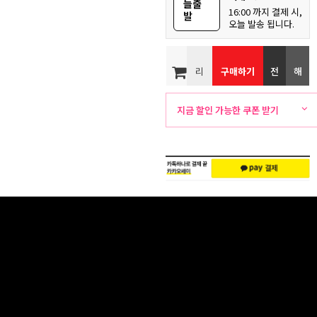
늘출
16:00 까지 결제 시,
발
오늘 발송 됩니다.
리
구매하기
전
해
뷰
화
외
지금 할인 가능한 쿠폰 받기
주
배
문
송