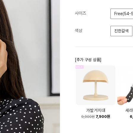
사이즈
Free(54-
색상
진한갈색
[추가 구성 상품]
가발거치대
세라
7,900원
6
9,900원