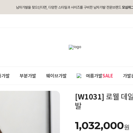
남자가발을 찾으신다면, 다양한 스타일과 사이즈를 구비한 남자가발 전문브랜드
모심위
통가발
부분가발
웨이브가발
여름가발
SALE
가발
[W1031]
로웰 데일
발
1,032,000
원