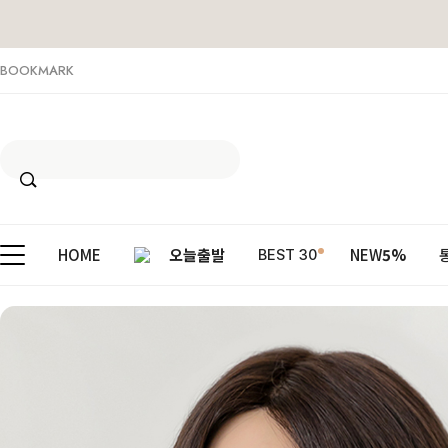
BOOKMARK
HOME
오늘출발
NEW
5%
BEST 30