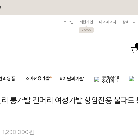
그
로그인
회원가입
마이페이지
장바구니
+3000
아프지않은가발
관리용품
#이달의가발
소아전용가발
조이위그
리 롱가발 긴머리 여성가발 항암전용 불파트
1,290,000원