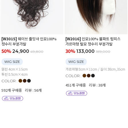
[W3015]
웨이브 줄망사 인모100%
[W2016]
인모100% 불파트 탑피스
정수리 부분가발
가르마형 탈모 정수리 부분가발
50%
30%
24,900
133,000
49,800
189,000
WIG SIZE
WIG SIZE
원핀 4cm×3.5cm
가르마형:8cm×11cm / 길이:30cm,35cm
투핀 8.5cm×4cm
●
●
●
COLOR :
●
●
●
COLOR :
451개 구매중
리뷰 : 38개
592개 구매중
리뷰 : 56개