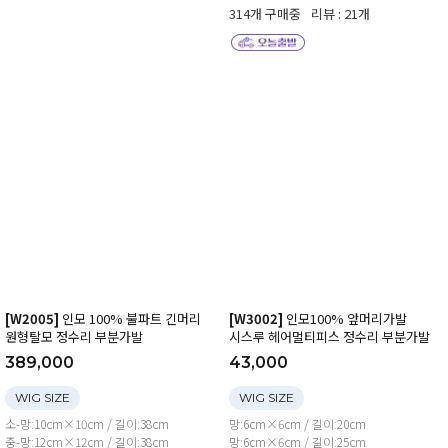
314개 구매중
리뷰 : 21개
[W2005]
인모 100% 불파트 긴머리
[W3002]
인모100% 앞머리가발
원형탈모 정수리 부분가발
시스루 헤어멀티피스 정수리 부분가발
389,000
43,000
WIG SIZE
WIG SIZE
소-망:10cm×10cm / 길이:38cm
망:6cm×6cm / 길이:20cm
중-망:12cm×12cm / 길이:38cm
망:6cm×6cm / 길이:25cm