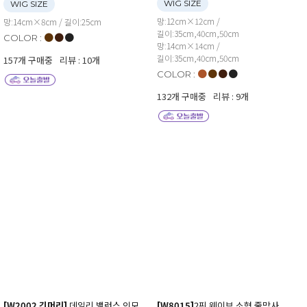
WIG SIZE
WIG SIZE
망:12cm×12cm /
망:14cm×8cm / 길이:25cm
길이:35cm,40cm,50cm
●
●
●
COLOR :
망:14cm×14cm /
길이:35cm,40cm,50cm
157개 구매중
리뷰 : 10개
●
●
●
●
COLOR :
132개 구매중
리뷰 : 9개
[W2002 긴머리]
데일리 밸런스 인모
[W8015]
2핀 웨이브 소형 줄망사