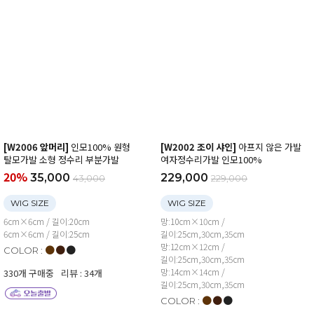
[W2006 앞머리]
인모100% 원형
[W2002 조이 샤인]
아프지 않은 가발
탈모가발 소형 정수리 부분가발
여자정수리가발 인모100%
20%
35,000
229,000
43,000
229,000
WIG SIZE
WIG SIZE
6cm×6cm / 길이:20cm
망:10cm×10cm /
6cm×6cm / 길이:25cm
길이:25cm,30cm,35cm
망:12cm×12cm /
●
●
●
COLOR :
길이:25cm,30cm,35cm
망:14cm×14cm /
330개 구매중
리뷰 : 34개
길이:25cm,30cm,35cm
●
●
●
COLOR :