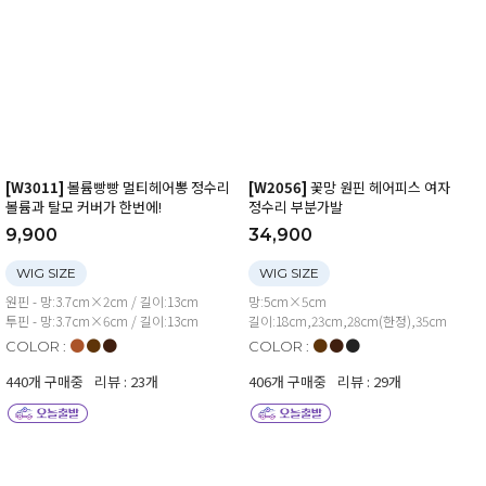
[W3011]
볼륨빵빵 멀티헤어뽕 정수리
[W2056]
꽃망 원핀 헤어피스 여자
볼륨과 탈모 커버가 한번에!
정수리 부분가발
9,900
34,900
WIG SIZE
WIG SIZE
원핀 - 망:3.7cm×2cm / 길이:13cm
망:5cm×5cm
투핀 - 망:3.7cm×6cm / 길이:13cm
길이:18cm,23cm,28cm(한정),35cm
●
●
●
●
●
●
COLOR :
COLOR :
440개 구매중
리뷰 : 23개
406개 구매중
리뷰 : 29개