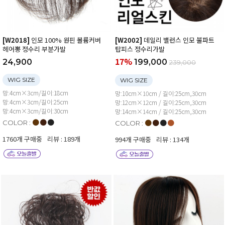
[W2018]
인모 100% 원핀 볼륨커버
[W2002]
데일리 밸런스 인모 불파트
헤어뽕 정수리 부분가발
탑피스 정수리가발
17%
24,900
199,000
239,000
WIG SIZE
WIG SIZE
망:4cm×3cm/길이:18cm
망:10cm×10cm / 길이:25cm,30cm
망:4cm×3cm/길이:25cm
망:12cm×12cm / 길이:25cm,30cm
망:4cm×3cm/길이:30cm
망:14cm×14cm / 길이:25cm,30cm
●
●
●
●
●
●
●
COLOR :
COLOR :
1760개 구매중
리뷰 : 189개
994개 구매중
리뷰 : 134개