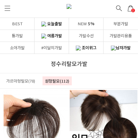
0
BEST
오늘출발
NEW
5%
부분가발
통가발
여름가발
가발수선
가발관리용품
소아가발
#이달의가발
조이위그
남자가발
정수리탈모가발
가르마형탈모(78)
원형탈모(112)