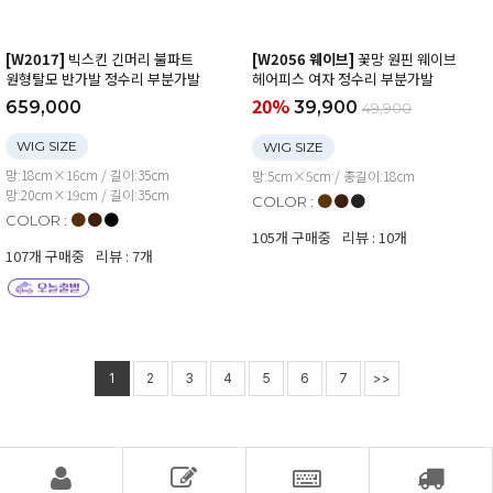
[W2017]
빅스킨 긴머리 불파트
[W2056 웨이브]
꽃망 원핀 웨이브
원형탈모 반가발 정수리 부분가발
헤어피스 여자 정수리 부분가발
20%
659,000
39,900
49,900
WIG SIZE
WIG SIZE
망:18cm×16cm / 길이:35cm
망:5cm×5cm / 총길이:18cm
망:20cm×19cm / 길이:35cm
●
●
●
COLOR :
●
●
●
COLOR :
105개 구매중
리뷰 : 10개
107개 구매중
리뷰 : 7개
1
2
3
4
5
6
7
>>