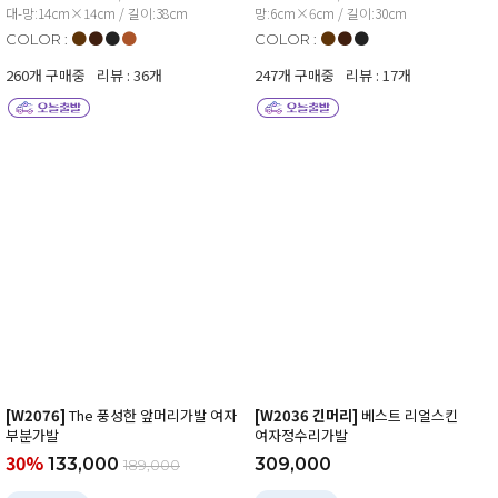
대-망:14cm×14cm / 길이:38cm
망:6cm×6cm / 길이:30cm
●
●
●
●
●
●
●
COLOR :
COLOR :
260개 구매중
리뷰 : 36개
247개 구매중
리뷰 : 17개
[W2076]
The 풍성한 앞머리가발 여자
[W2036 긴머리]
베스트 리얼스킨
부분가발
여자정수리가발
30%
133,000
309,000
189,000