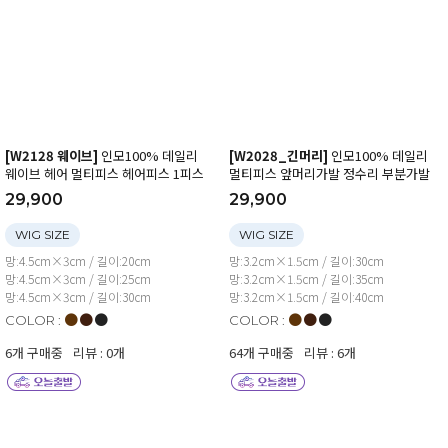
[W2128 웨이브]
인모100% 데일리
[W2028_긴머리]
인모100% 데일리
웨이브 헤어 멀티피스 헤어피스 1피스
멀티피스 앞머리가발 정수리 부분가발
29,900
29,900
WIG SIZE
WIG SIZE
망:4.5cm×3cm / 길이:20cm
망:3.2cm×1.5cm / 길이:30cm
망:4.5cm×3cm / 길이:25cm
망:3.2cm×1.5cm / 길이:35cm
망:4.5cm×3cm / 길이:30cm
망:3.2cm×1.5cm / 길이:40cm
●
●
●
●
●
●
COLOR :
COLOR :
6개 구매중
리뷰 : 0개
64개 구매중
리뷰 : 6개