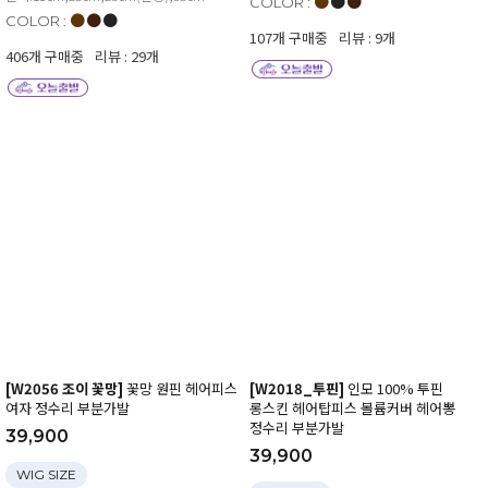
●
●
●
COLOR :
●
●
●
COLOR :
107개 구매중
리뷰 : 9개
406개 구매중
리뷰 : 29개
[W2056 조이 꽃망]
꽃망 원핀 헤어피스
[W2018_투핀]
인모 100% 투핀
여자 정수리 부분가발
롱스킨 헤어탑피스 볼륨커버 헤어뽕
정수리 부분가발
39,900
39,900
WIG SIZE