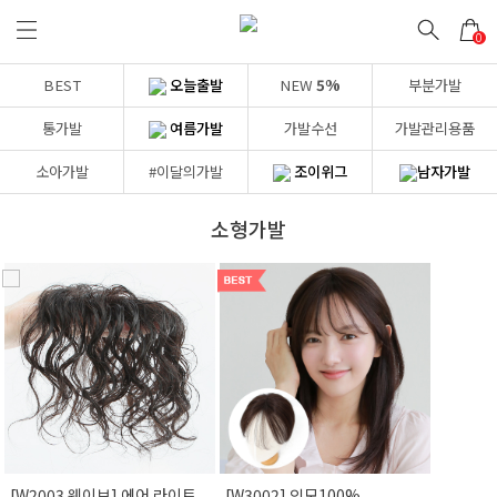
0
BEST
오늘출발
NEW
5%
부분가발
통가발
여름가발
가발수선
가발관리용품
소아가발
#이달의가발
조이위그
남자가발
소형가발
Prev
[W2003 웨이브] 에어 라이트
[W3002] 인모100%