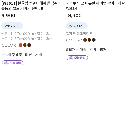
[W3011]
볼륨빵빵 멀티헤어뽕 정수리
시스루 인모 내츄럴 헤이뱅 앞머리가발
볼륨과 탈모 커버가 한번에!
W3004
9,900
18,900
WIG SIZE
WIG SIZE
원핀 - 망:3.7cm×2cm / 길이:13cm
일자뱅,애교머리뱅
투핀 - 망:3.7cm×6cm / 길이:13cm
●
●
●
COLOR :
●
●
●
COLOR :
848개 구매중
리뷰 : 45개
440개 구매중
리뷰 : 23개