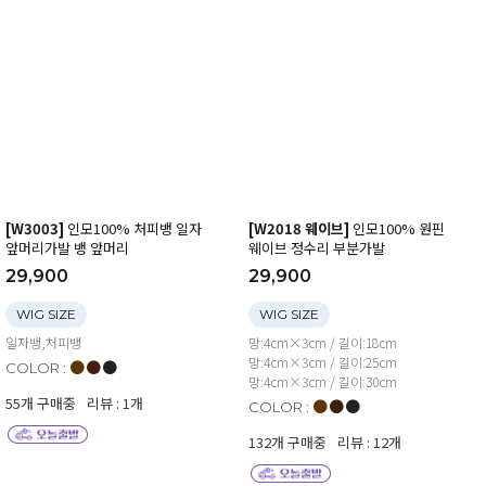
[W3003]
인모100% 처피뱅 일자
[W2018 웨이브]
인모100% 원핀
앞머리가발 뱅 앞머리
웨이브 정수리 부분가발
29,900
29,900
WIG SIZE
WIG SIZE
일자뱅,처피뱅
망:4cm×3cm / 길이:18cm
망:4cm×3cm / 길이:25cm
●
●
●
COLOR :
망:4cm×3cm / 길이:30cm
55개 구매중
리뷰 : 1개
●
●
●
COLOR :
132개 구매중
리뷰 : 12개