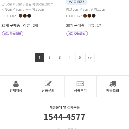
WIG SIZE
망:5cm×5cm / 총길이:18cm,28cm
망:8cm×8cm / 총길이:20cm
망:3.5cm×9cm/길이:15cm
●
●
●
●
●
●
COLOR :
COLOR :
35개 구매중
리뷰 : 2개
29개 구매중
리뷰 : 1개
1
2
3
4
5
>>
인재채용
상품문의
상품후기
배송조회
제품문의 및 전화주문
1544-4577