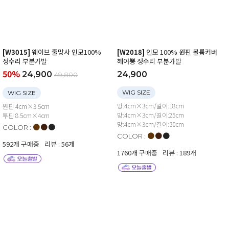
[W3015]
웨이브 줄망사 인모100%
[W2018]
인모 100% 원핀 볼륨커버
정수리 부분가발
헤어뽕 정수리 부분가발
50%
24,900
24,900
49,800
WIG SIZE
WIG SIZE
망:4cm×3cm/길이:18cm
원핀 4cm×3.5cm
망:4cm×3cm/길이:25cm
투핀 8.5cm×4cm
망:4cm×3cm/길이:30cm
●
●
●
COLOR :
●
●
●
COLOR :
592개 구매중
리뷰 : 56개
1760개 구매중
리뷰 : 189개