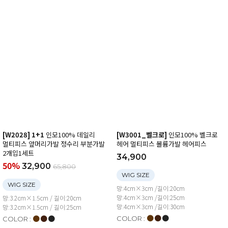
[W2028] 1+1
인모100% 데일리
[W3001_벨크로]
인모100% 벨크로
멀티피스 앞머리가발 정수리 부분가발
헤어 멀티피스 볼륨가발 헤어피스
2개입1세트
34,900
50%
32,900
65,800
WIG SIZE
WIG SIZE
망:4cm×3cm /길이:20cm
망:4cm×3cm /길이:25cm
망:3.2cm×1.5cm / 길이:20cm
망:4cm×3cm /길이:30cm
망:3.2cm×1.5cm / 길이:25cm
●
●
●
●
●
●
COLOR :
COLOR :