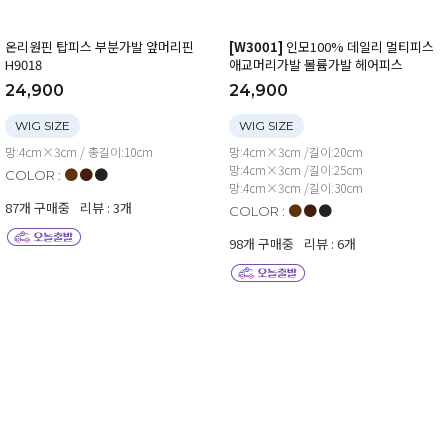
온리원핀 탑피스 부분가발 앞머리핀
[W3001]
인모100% 데일리 멀티피스
H9018
애교머리가발 볼륨가발 헤어피스
24,900
24,900
WIG SIZE
WIG SIZE
망:4cm×3cm / 총길이:10cm
망:4cm×3cm /길이:20cm
망:4cm×3cm /길이:25cm
●
●
●
COLOR :
망:4cm×3cm /길이:30cm
87개 구매중
리뷰 : 3개
●
●
●
COLOR :
98개 구매중
리뷰 : 6개