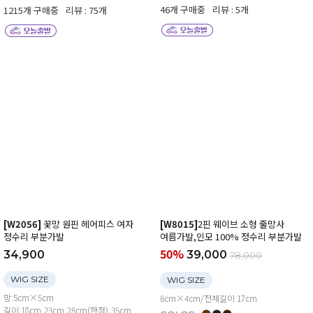
46개 구매중
리뷰 : 5개
1215개 구매중
리뷰 : 75개
[W2056]
꽃망 원핀 헤어피스 여자
[W8015]
2핀 웨이브 소형 줄망사
정수리 부분가발
여름가발,인모 100% 정수리 부분가발
50%
34,900
39,000
78,000
WIG SIZE
WIG SIZE
망:5cm×5cm
8cm×4cm/전체길이 17cm
길이:18cm,23cm,28cm(한정),35cm