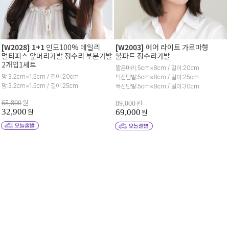
[W2028] 1+1
인모100% 데일리
[W2003]
에어 라이트 가르마형
멀티피스 앞머리가발 정수리 부분가발
불파트 정수리가발
2개입1세트
짧은머리:5cm×8cm / 길이:20cm
망:3.2cm×1.5cm / 길이:20cm
턱선단발:5cm×8cm / 길이:25cm
망:3.2cm×1.5cm / 길이:25cm
목선단발:5cm×8cm / 길이:30cm
원
원
65,800
89,000
32,900
원
69,000
원