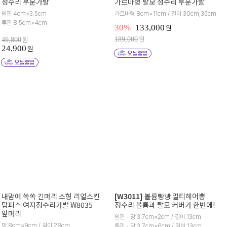
정수리 부분가발
가르마형 탈모 정수리 부분가발
원핀 4cm×3.5cm
가르마형:8cm×11cm / 길이:30cm,35cm
투핀 8.5cm×4cm
30%
133,000
원
원
원
189,000
49,800
24,900
원
내맘에 쏙쏙 긴머리 소형 리얼스킨
[W3011]
볼륨빵빵 멀티헤어뽕
탑피스 여자정수리가발 W8035
정수리 볼륨과 탈모 커버가 한번에!
앞머리
원핀 - 망:3.7cm×2cm / 길이:13cm
망:8cm×9cm / 길이:28cm
투핀 - 망:3.7cm×6cm / 길이:13cm