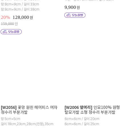
망:8cm×9cm / 길이:33cm
9,900
원
망:8cm×9cm / 길이:38cm
20%
128,000
원
원
159,000
[W2056]
꽃망 원핀 헤어피스 여자
[W2006 앞머리]
인모100% 원형
정수리 부분가발
탈모가발 소형 정수리 부분가발
망:5cm×5cm
6cm×6cm / 길이:20cm
길이:18cm,23cm,28cm(한정),35cm
6cm×6cm / 길이:25cm