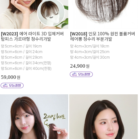
11cm×10~13cm
12cm×11~14cm
13cm×13~15cm
14cm×13~15cm
[W2023]
에어 라이트 3D 입체커버
[W2018]
인모 100% 원핀 볼륨커버
탑피스 가르마형 정수리가발
헤어뽕 정수리 부분가발
15cm×13~17cm
망:5cm×6cm / 길이:19cm
망:4cm×3cm/길이:18cm
망:5cm×6cm / 길이:24cm
망:4cm×3cm/길이:25cm
16cm×16~18cm
망:5cm×6cm / 길이:29cm
망:4cm×3cm/길이:30cm
망:5cm×6cm / 길이:34cm(한정)
17cm×18cm
24,900
원
망:5cm×6cm / 길이:40cm(한정)
18cm×15~20cm
59,000
원
20cm×16~22cm
22cm×23cm