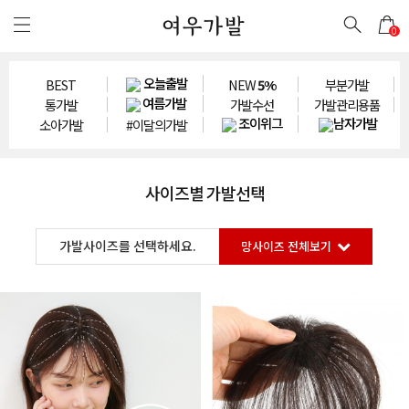
0
오늘출발
BEST
NEW
5%
부분가발
여름가발
통가발
가발수선
가발관리용품
조이위그
남자가발
소아가발
#이달의가발
사이즈별 가발선택
가발사이즈를 선택하세요.
망사이즈 전체보기
소형가발
8cm×8~12cm
9cm×9~14cm
10cm×10~12cm