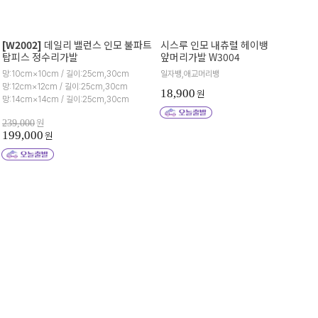
[W2002]
데일리 밸런스 인모 불파트
시스루 인모 내츄럴 헤이뱅
탑피스 정수리가발
앞머리가발 W3004
망:10cm×10cm / 길이:25cm,30cm
일자뱅,애교머리뱅
망:12cm×12cm / 길이:25cm,30cm
18,900
원
망:14cm×14cm / 길이:25cm,30cm
원
239,000
199,000
원