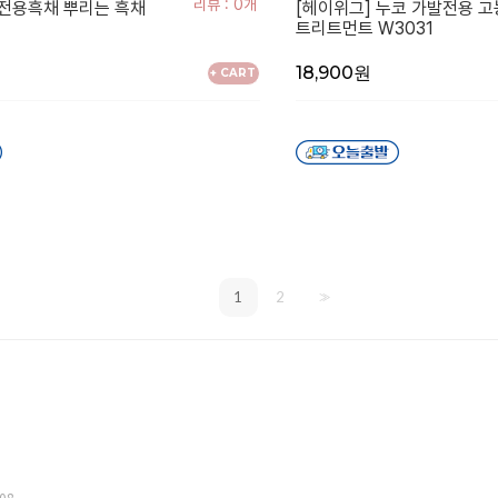
리뷰 : 0개
전용흑채 뿌리는 흑채
[헤이위그] 누코 가발전용 
트리트먼트 W3031
18,900원
+ CART
1
2
>>
08