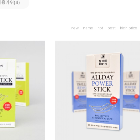
미용가위(4)
new
name
hot
best
high price