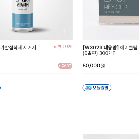
리뷰 : 0개
 가발접착제 제거제
[W3023 대용량]
헤이클립 
(9발핀) 300개입
60,000원
+ CART