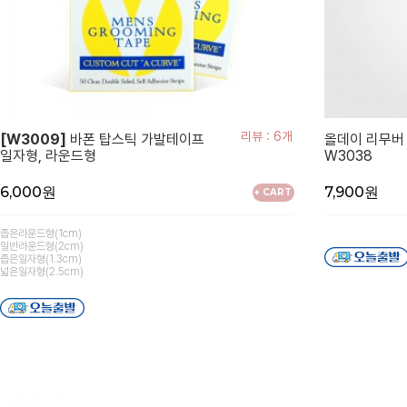
리뷰 : 6개
[W3009]
바폰 탑스틱 가발테이프
올데이 리무버
일자형, 라운드형
W3038
6,000원
7,900원
+ CART
좁은라운드형(1cm)
일반라운드형(2cm)
좁은일자형(1.3cm)
넓은일자형(2.5cm)