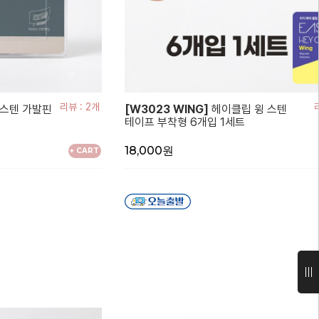
리뷰 : 2개
스텐 가발핀
[W3023 WING]
헤이클립 윙 스텐
테이프 부착형 6개입 1세트
18,000원
+ CART