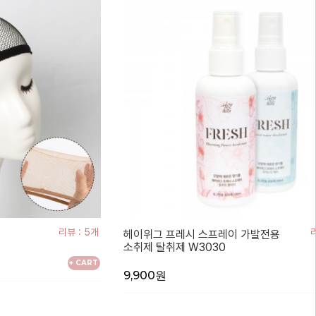
리뷰 : 5개
리
헤이위그 프레시 스프레이 가발전용
소취제 탈취제 W3030
+ CART
9,900원