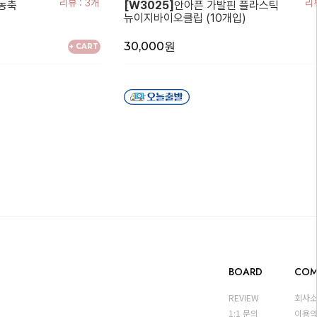
리뷰 : 3개
리뷰
고농축
[W3025]
안아픈 가발핀 플라스틱
뉴이지바이오클립 (10개입)
30,000원
+ CART
BOARD
COM
REVIEW
회사
1:1 문의
이용