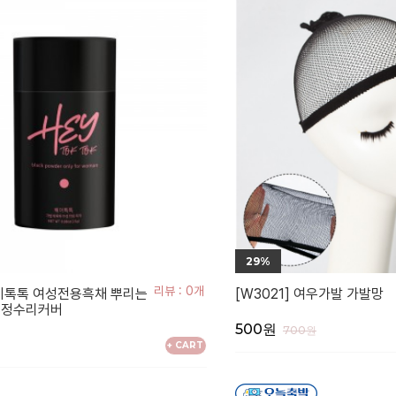
29%
리뷰 : 0개
헤이톡톡 여성전용흑채 뿌리는
[W3021] 여우가발 가발망
 정수리커버
500원
700원
+ CART