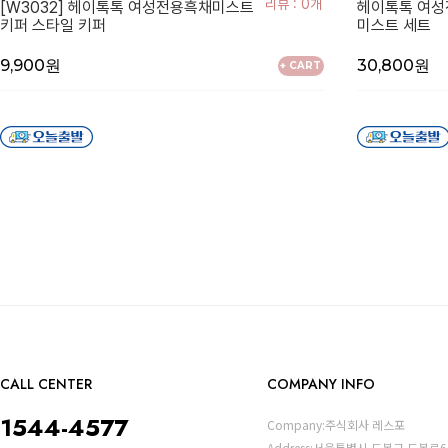
리뷰 : 0개
[W3032] 헤이톡톡 여성전용흑채미스트
헤이톡톡 여성
키퍼 스타일 키퍼
미스트 세트
9,900원
30,800원
+ CART
CALL CENTER
COMPANY INFO
1544-4577
Company:주식회사 레스포
Address:서울특별시 도봉구 도봉로6