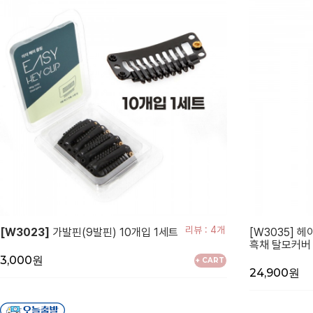
리뷰 : 4개
[W3023]
가발핀(9발핀) 10개입 1세트
[W3035] 
흑채 탈모커버
3,000원
+ CART
24,900원