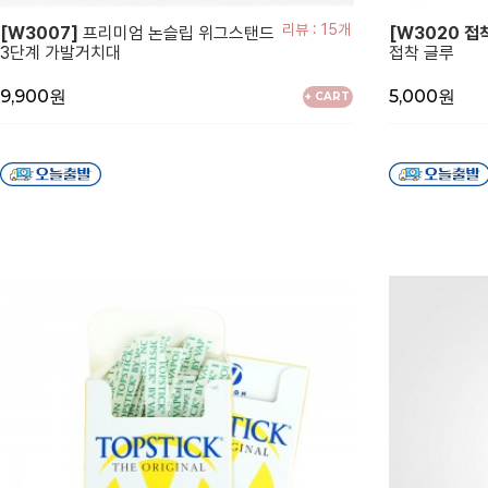
리뷰 : 15개
[W3007]
프리미엄 논슬립 위그스탠드
[W3020 접
3단계 가발거치대
접착 글루
9,900원
5,000원
+ CART