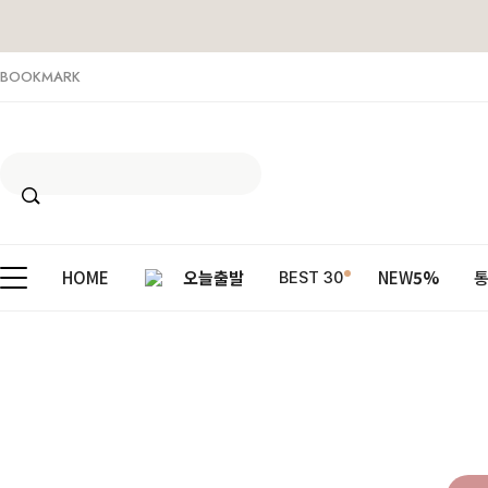
BOOKMARK
HOME
오늘출발
NEW
5%
BEST 30