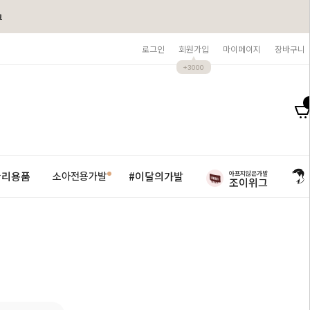
그
로그인
회원가입
마이페이지
장바구니
+3000
아프지않은가발
관리용품
#이달의가발
소아전용가발
조이위그