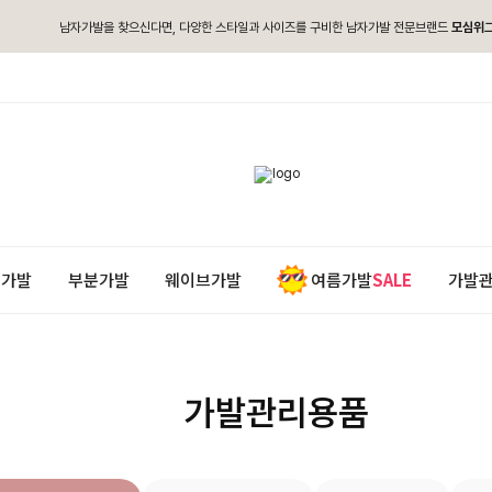
남자가발을 찾으신다면, 다양한 스타일과 사이즈를 구비한 남자가발 전문브랜드
모심위
통가발
부분가발
웨이브가발
여름가발
SALE
가발
가발관리용품