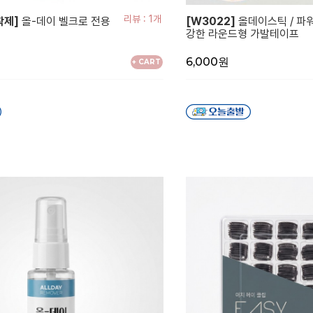
리뷰 : 1개
착제]
올-데이 벨크로 전용
[W3022]
올데이스틱 / 파
강한 라운드형 가발테이프
6,000원
+ CART