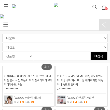
0
검색
3
어릴때부터 숱이 없어서 스트레스였는데 나
안 아프고 자국도 덜 남아 계속 사용중입니
이 들면서 사진 찍는거 마다 정수리부터 보게
다. 가끔 부러져서 바느질 해야하지만 계속
되더라구요. 저는
하니 속도도 빨라지
nh**********
ks**********
[W2007 V라인] 데일리
[W3025]안아픈 가발핀
평점
4.9
리뷰
23
평점
4.4
리뷰
44