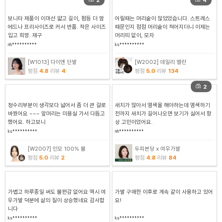
2
4
보니타 제품이 이마선 얇고 길이, 펌등 더 맘
어릴때는 머리숱이 많았었습니다. 스트레스
에드나 프리사이즈로 커서 반품. 작은 사이즈
때문인지 점점 머리숱이 적어지더니 이제는
입고 희망. 재구
머리띠 없이, 모자
nh**********
ks**********
[W1013] 다이엔 단발
[W2002] 데일리 밸런
평점
4.8
리뷰
4
평점
5.0
리뷰
134
2
정수리부분이 생각보다 넓어서 좀 더 큰 걸로
새치가 많아서 염색을 해야하는데 염색하기
바꿨어요 ~~~ 앞머리는 미용실 가서 다듬고
전까지 새치가 길어나오면 보기가 싫어서 항
했어요. 하고보니
상 고민이었어요.
ks**********
nh**********
[W2007] 인모 100% 불
두피본당 x 여우가발
평점
5.0
리뷰
2
평점
4.8
리뷰
84
가볍고 하루종일 써도 불편감 없어요 역시 여
가발 구매한 이후로 계속 같이 사용하고 있어
우가발 덕분에 삶의 질이 상승했네요 감사합
요!
니다
ks**********
ks**********