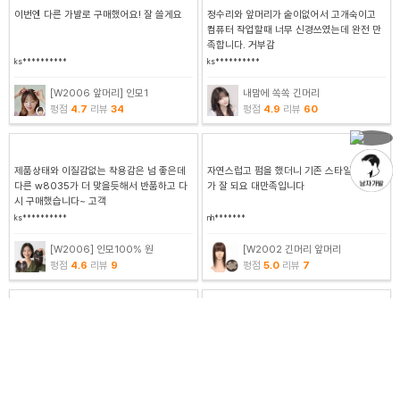
이번엔 다른 가발로 구매했어요! 잘 쓸게요
정수리와 앞머리가 숱이없어서 고개숙이고
컴퓨터 작업할때 너무 신경쓰였는데 완전 만
족합니다. 거부감
ks**********
ks**********
[W2006 앞머리] 인모1
내맘에 쏙쏙 긴머리
평점
4.7
리뷰
34
평점
4.9
리뷰
60
제품상태와 이질감없는 착용감은 넘 좋은데
자연스럽고 펌을 했더니 기존 스타일에 매치
다른 w8035가 더 맞을듯해서 반품하고 다
가 잘 되요 대만족입니다
시 구매했습니다~ 고객
ks**********
nh*******
[W2006] 인모100% 원
[W2002 긴머리 앞머리
평점
4.6
리뷰
9
평점
5.0
리뷰
7
이번이 세 번째 구매인데, 이번 부분가발이
정수리 빈곳과 새치커버용으로 여러번 재구
진짜 최고 만족이에요... 그 동안도 잘 사용했
매하여 사용중인 제품~ 착용시 거의 표시안
지만, 앞서 구매
나고 만족합니다 ^^
ks**********
ks**********