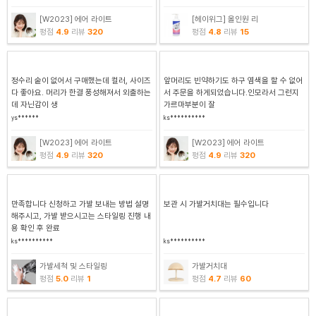
[W2023] 에어 라이트
[헤이위그] 올인원 리
평점
4.9
리뷰
320
평점
4.8
리뷰
15
정수리 숱이 없어서 구매했는데 컬러, 사이즈
앞머리도 빈약하기도 하구 염색을 할 수 없어
다 좋아요. 머리가 한결 풍성해져서 외출하는
서 주문을 하게되었습니다.인모라서 그런지
데 자닌감이 생
가르마부분이 잘
ys******
ks**********
[W2023] 에어 라이트
[W2023] 에어 라이트
평점
4.9
리뷰
320
평점
4.9
리뷰
320
만족합니다 신청하고 가발 보내는 방법 설명
보관 시 가발거치대는 필수입니다
해주시고, 가발 받으시고는 스타일링 진행 내
용 확인 후 완료
ks**********
ks**********
가발세척 및 스타일링
가발거치대
평점
5.0
리뷰
1
평점
4.7
리뷰
60