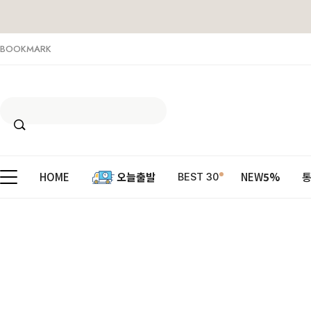
BOOKMARK
HOME
오늘출발
NEW
5%
BEST 30