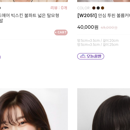
COLOR :
●
리뷰 : 0개
●
●
●
에어 빅스킨 불파트 넓은 탈모형
[W2051]
안심 투핀 볼륨커
발
40,000원
49,000원
+ CART
망:5cm×3.5cm / 길이:20cm
망:5cm×3.5cm / 길이:25cm