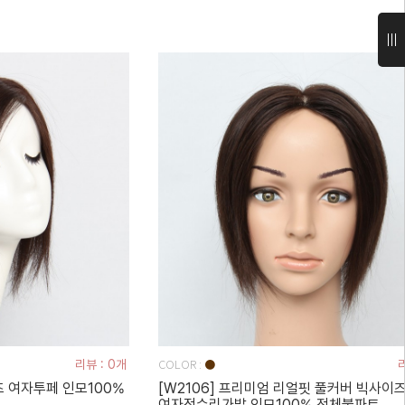
COLOR :
리뷰 : 0개
●
리
 여자투페 인모100%
[W2106] 프리미엄 리얼핏 풀커버 빅사이
여자정수리가발 인모100% 전체불파트