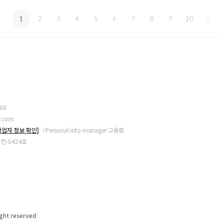
1
2
3
4
5
6
7
8
9
10
>
08
r.com
사업자 정보 확인]
Personal info manager:고용환
기포천-0424호
right reserved