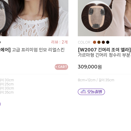
COLOR :
●
리뷰 : 2개
●
●
●
●
즈에어]
고급 프리미엄 인모 리얼스킨
[W2007 긴머리 조이 엘라]
가르마형 긴머리 정수리 부
309,000원
+ CART
길이:30cm
8cm×12cm / 길이:35cm
길이:25cm
길이:30cm
길이:35cm