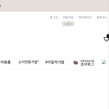
그
로그인
회원가입
마이페이지
장바구니
+3000
아프지않은가발
관리용품
#이달의가발
소아전용가발
조이위그