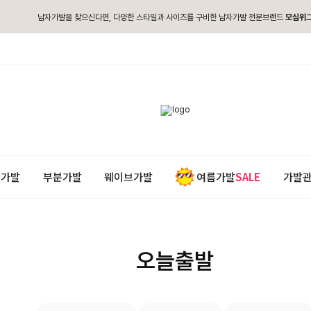
남자가발을 찾으신다면, 다양한 스타일과 사이즈를 구비한 남자가발 전문브랜드
모심위
통가발
부분가발
웨이브가발
여름가발
SALE
가발
오늘출발