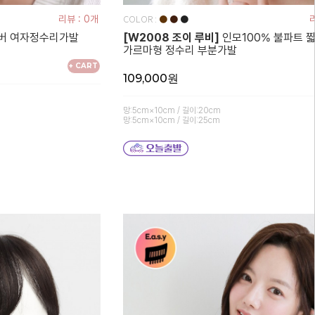
COLOR :
리뷰 : 0개
●
●
●
리
버 여자정수리가발
[W2008 조이 루비]
인모100% 불파트 
가르마형 정수리 부분가발
+ CART
109,000원
망:5cm×10cm / 길이:20cm
망:5cm×10cm / 길이:25cm