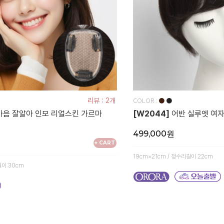
COLOR :
리뷰 : 2개
●
●
마음 잘알아 인모 리얼스킨 가르마
[W2044]
어반 실루엣 여
499,000원
+ CART
19cm×21cm / 정수리길이 22cm
길이:30cm