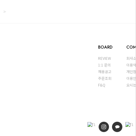
>>
BOARD
COM
REVIEW
회사
1:1 문의
이용
채용공고
개인
주문조회
이용
F&Q
오시