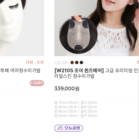
COLOR :
리뷰 : 0개
●
●
●
리
자투페 여자정수리가발
[W2105 조이 퀸즈에어]
고급 프리미엄 인
리얼스킨 정수리가발
+ CART
339,000원
망:7cm×10cm / 길이:30cm
망:9cm×13cm / 길이:25cm
망:9cm×13cm / 길이:30cm
망:9cm×13cm / 길이:35cm