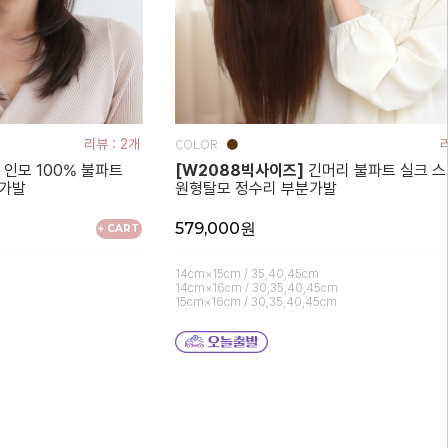
COLOR :
리뷰 : 2개
●
리
인모 100% 불파트
[W2088빅사이즈]
긴머리 불파트 실크 스
분가발
원형탈모 정수리 부분가발
579,000원
+ CART
14cm×15cm / 35,40,45cm
14cm×16cm / 30,35,40,45cm
15cm×16cm / 30,35,40,45cm