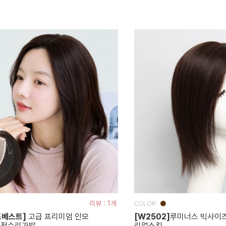
COLOR :
리뷰 : 1개
●
즈베스트]
고급 프리미엄 인모
[W2502]
루미너스 빅사이즈
 정수리가발
리얼스킨