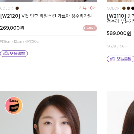
COLOR :
COLOR :
●
리뷰 : 0개
●
●
[W2120]
V컷 인모 리얼스킨 가르마 정수리가발
[W2110]
퀸즈
정수리 부분가
269,000원
+ CART
589,000원
망:8cm×12cm / 길이:30cm
16x15 / 25cm