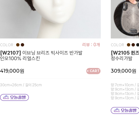
COLOR :
COLOR :
●
●
리뷰 : 0개
●
●
[W2107]
이브닝 브리즈 빅사이즈 반가발
[W2105 퀸
인모100% 리얼스킨
정수리가발
419,000원
309,000원
+ CART
30cm×26cm / 길이:25cm
망:7cm×10cm / 
망:9cm×13cm / 
망:9cm×13cm / 
망:9cm×13cm / 