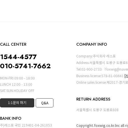
CALL CENTER
COMPANY INFO
1544-4577
Company:주식회사 레스포
Address:서울특별시 도봉구 도봉로6
010-5741-7662
Tel:02-900-2733
foxwig@nave
Business license:578-81-00841
[
MON-FRI 09:00 - 18:00
Online sales license:제2017-경
LUNCH 12:00 - 13:00
SAT.SUN.HOLIDAY OFF
RETURN ADDRESS
1:1문의 하기
Q&A
서울특별시 도봉구 도봉로608
BANK INFO
주)레스포 국민 219401-04-261053
Copyright.foxwig.co.kr.lnc all 