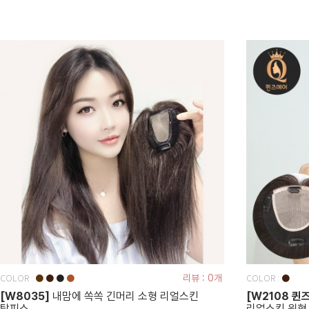
COLOR :
COLOR :
●
●
●
●
리뷰 : 0개
●
[W8035]
내맘에 쏙쏙 긴머리 소형 리얼스킨
[W2108 퀸
탑피스
리얼스킨 원형