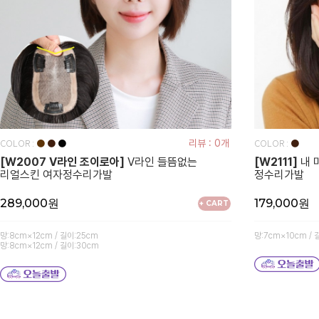
COLOR :
COLOR :
●
●
●
리뷰 : 0개
●
[W2007 V라인 조이로아]
V라인 들뜸없는
[W2111]
내 
리얼스킨 여자정수리가발
정수리가발
289,000원
179,000원
+ CART
망:8cm×12cm / 길이:25cm
망:7cm×10cm / 
망:8cm×12cm / 길이:30cm