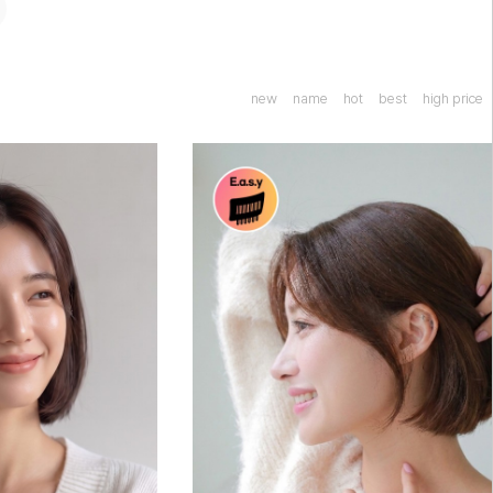
new
name
hot
best
high price