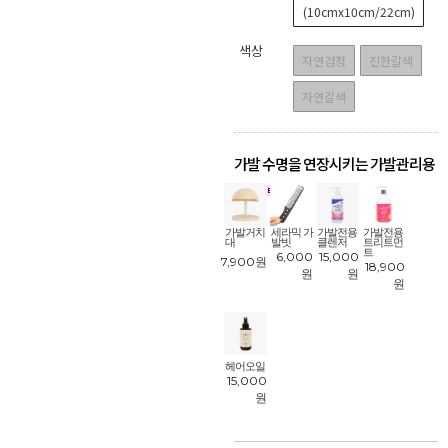
(10cmx10cm/22cm)
색상
자연검정
진한갈색
자연갈색
가발 수명을 연장시키는 가발관리용
품
!
가발거치
세라믹 가
가발전용
가발전용
대
발빗
클렌저
트리트먼
트
6,000
15,000
7,900
원
18,900
원
원
원
헤어오일
15,000
원