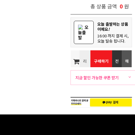
0
총 상품 금액
원
오늘 출발하는 상품
오
이에요
!
늘출
16:00 까지 결제 시,
발
오늘 발송 됩니다.
리
구매하기
전
해
뷰
화
외
지금 할인 가능한 쿠폰 받기
주
배
문
송