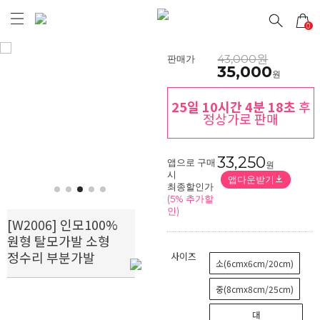
0
43,000원
판매가
35,000
원
25일 10시간 4분 18초
후
정상가로 판매
Prev
Next
33,250
앱으로 구매
원
시
앱다운받기
최종할인가
(5% 추가할
인)
[W2006] 인모100%
원형 탈모가발 소형
정수리 부분가발
사이즈
소(6cmx6cm/20cm)
중(8cmx8cm/25cm)
대